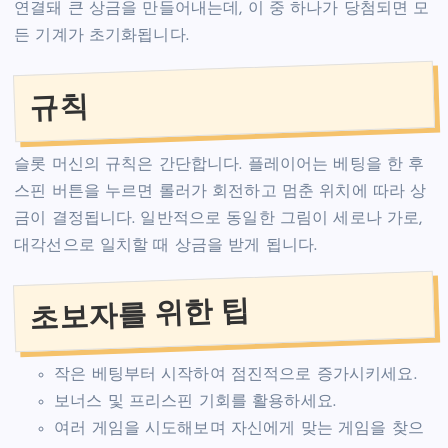
연결돼 큰 상금을 만들어내는데, 이 중 하나가 당첨되면 모
든 기계가 초기화됩니다.
규칙
슬롯 머신의 규칙은 간단합니다. 플레이어는 베팅을 한 후
스핀 버튼을 누르면 롤러가 회전하고 멈춘 위치에 따라 상
금이 결정됩니다. 일반적으로 동일한 그림이 세로나 가로,
대각선으로 일치할 때 상금을 받게 됩니다.
초보자를 위한 팁
작은 베팅부터 시작하여 점진적으로 증가시키세요.
보너스 및 프리스핀 기회를 활용하세요.
여러 게임을 시도해보며 자신에게 맞는 게임을 찾으