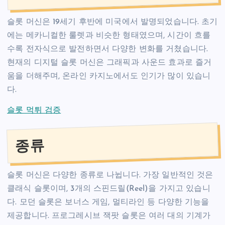
슬롯 머신은 19세기 후반에 미국에서 발명되었습니다. 초기
에는 메카니컬한 룰렛과 비슷한 형태였으며, 시간이 흐를
수록 전자식으로 발전하면서 다양한 변화를 거쳤습니다.
현재의 디지털 슬롯 머신은 그래픽과 사운드 효과로 즐거
움을 더해주며, 온라인 카지노에서도 인기가 많이 있습니
다.
슬롯 먹튀 검증
종류
슬롯 머신은 다양한 종류로 나뉩니다. 가장 일반적인 것은
클래식 슬롯이며, 3개의 스핀드릴(Reel)을 가지고 있습니
다. 모던 슬롯은 보너스 게임, 멀티라인 등 다양한 기능을
제공합니다. 프로그레시브 잭팟 슬롯은 여러 대의 기계가