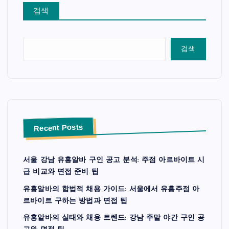
검색
검색
Recent Posts
서울 강남 유흥알바 구인 공고 분석: 주점 아르바이트 시
급 비교와 면접 준비 팁
유흥알바의 합법적 채용 가이드: 서울에서 유흥주점 아
르바이트 구하는 방법과 면접 팁
유흥알바의 실태와 채용 트렌드: 강남 주말 야간 구인 공