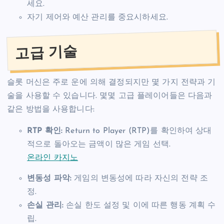
세요.
자기 제어와 예산 관리를 중요시하세요.
고급 기술
슬롯 머신은 주로 운에 의해 결정되지만 몇 가지 전략과 기
술을 사용할 수 있습니다. 몇몇 고급 플레이어들은 다음과
같은 방법을 사용합니다:
RTP 확인:
Return to Player (RTP)를 확인하여 상대
적으로 돌아오는 금액이 많은 게임 선택.
온라인 카지노
변동성 파악:
게임의 변동성에 따라 자신의 전략 조
정.
손실 관리:
손실 한도 설정 및 이에 따른 행동 계획 수
립.