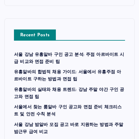
김
Recent Posts
서울 강남 유흥알바 구인 공고 분석: 주점 아르바이트 시
급 비교와 면접 준비 팁
유흥알바의 합법적 채용 가이드: 서울에서 유흥주점 아
르바이트 구하는 방법과 면접 팁
유흥알바의 실태와 채용 트렌드: 강남 주말 야간 구인 공
고와 면접 팁
서울에서 찾는 룸알바 구인 공고와 면접 준비 체크리스
트 및 안전 수칙 분석
서울 강남 밤알바 모집 공고 바로 지원하는 방법과 주말
밤근무 급여 비교