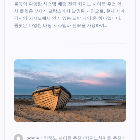
룰렛의 다양한 시스템 배팅 전략 카지노 사이트 추천 역
사 룰렛은 17세기 프랑스에서 발명된 게임으로, 현재 세계
각지의 카지노에서 인기 있는 도박 게임 중 하나입니다.
룰렛은 다양한 배팅 시스템과 전략을 사용하여…
admin
카지노 사이트 추천
카지노사이트 추천