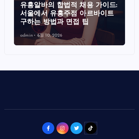
유흥알바의 합법적 채용 가이드:
서울에서 유흥주점 아르바이트
구하는 방법과 면접 팁
admin
6월 10, 2026