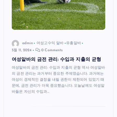
admin
여성고수익 알바
유흥알바
5월 11, 2024
0 Comments
여성알바의 금전 관리: 수입과 지출의 균형
여성알바의 금전 관리: 수입과 지출의 균형 역사 여성알바
의 금전 관리는 과거부터 중요한 주제였습니다. 과거에는
여성이 경제적인 결정을 내릴 권한이 제한되어 있었기 때
문에, 금전 관리가 더욱 중요했습니다. 오늘날에도 여성알
바들은 자신의 수입과…