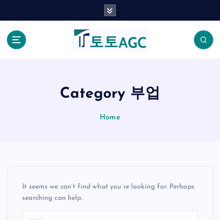
S
k
i
p
t
o
c
o
Category 부업
n
t
Home
e
n
t
It seems we can’t find what you’re looking for. Perhaps
searching can help.
검