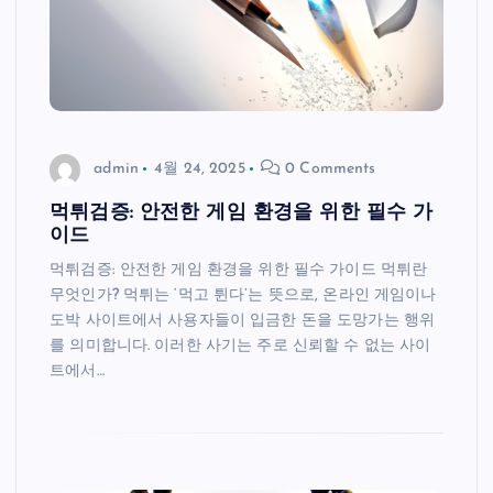
admin
4월 24, 2025
0 Comments
먹튀검증: 안전한 게임 환경을 위한 필수 가
이드
먹튀검증: 안전한 게임 환경을 위한 필수 가이드 먹튀란
무엇인가? 먹튀는 ‘먹고 튄다’는 뜻으로, 온라인 게임이나
도박 사이트에서 사용자들이 입금한 돈을 도망가는 행위
를 의미합니다. 이러한 사기는 주로 신뢰할 수 없는 사이
트에서…