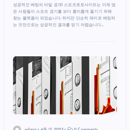
성공적인 베팅의 비밀 공개! 스포츠토토사이트는 이제 많
은 사람들이 스포츠 경기를 보다 흥미롭게 즐기기 위해
찾는 플랫폼이 되었습니다. 하지만 단순히 재미로 베팅하
는 것만으로는 성공적인 결과를 얻기 어렵습니다.…
admin
4월 15, 2025
0 Comments