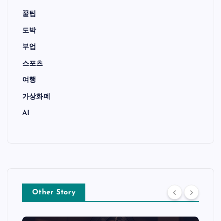
꿀팁
도박
부업
스포츠
여행
가상화폐
AI
Other Story