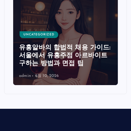
UNCATEGORIZED
유흥알바의 합법적 채용 가이드:
서울에서 유흥주점 아르바이트
구하는 방법과 면접 팁
admin
6월 10, 2026