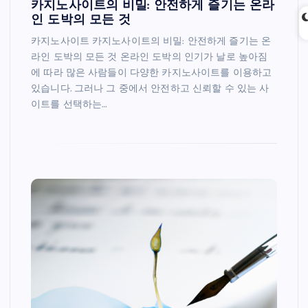
카지노사이트의 비밀: 안전하게 즐기는 온라
인 도박의 모든 것
카지노사이트 카지노사이트의 비밀: 안전하게 즐기는 온
라인 도박의 모든 것 온라인 도박의 인기가 날로 높아짐
에 따라 많은 사람들이 다양한 카지노사이트를 이용하고
있습니다. 그러나 그 중에서 안전하고 신뢰할 수 있는 사
이트를 선택하는…