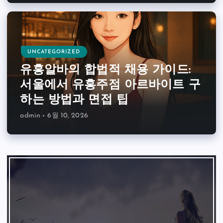
UNCATEGORIZED
유흥알바의 합법적 채용 가이드:
서울에서 유흥주점 아르바이트 구
하는 방법과 면접 팁
admin
6월 10, 2026