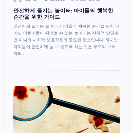
안전하게 즐기는 놀이터: 아이들의 행복한
순간을 위한 가이드
안전하게 즐기는 놀이터: 아이들의 행복한 순간을 위한 가
이드 어린이들이 뛰어놀 수 있는 놀이터는 신체적 발달뿐
만 아니라 사회적 상호작용의 중요한 장소입니다. 하지만
아이들이 안전하게 놀 수 있도록 하는 것은 부모와 보호
자의…