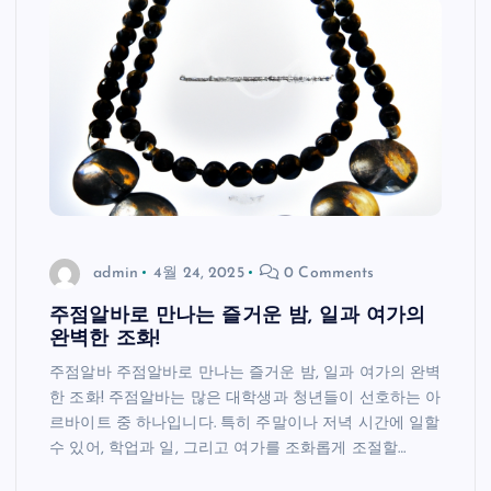
admin
4월 24, 2025
0 Comments
주점알바로 만나는 즐거운 밤, 일과 여가의
완벽한 조화!
주점알바 주점알바로 만나는 즐거운 밤, 일과 여가의 완벽
한 조화! 주점알바는 많은 대학생과 청년들이 선호하는 아
르바이트 중 하나입니다. 특히 주말이나 저녁 시간에 일할
수 있어, 학업과 일, 그리고 여가를 조화롭게 조절할…