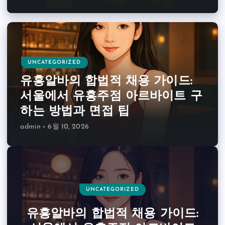
UNCATEGORIZED
유흥알바의 합법적 채용 가이드:
서울에서 유흥주점 아르바이트 구
하는 방법과 면접 팁
admin
6월 10, 2026
UNCATEGORIZED
UNCATEGORIZED
UNCATEGORIZED
UNCATEGORIZED
UNCATEGORIZED
UNCATEGORIZED
서울 강남 유흥알바 구인 공고 분
서울 강남 밤알바 모집 공고 바로
서울에서 찾는 룸알바 구인 공고
서울에서 찾는 밤알바 종류와 구
유흥알바의 합법적 채용 가이드:
유흥알바의 실태와 채용 트렌드: