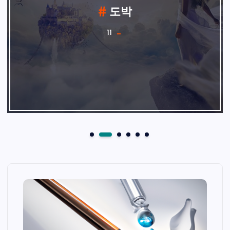
도박
11