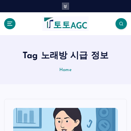
S
k
i
p
t
o
c
o
Tag 노래방 시급 정보
n
t
Home
e
n
t