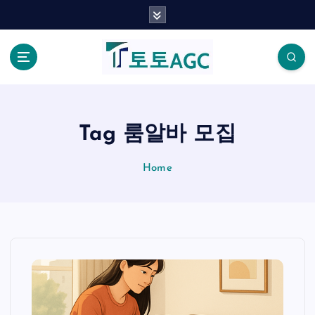
S
k
i
p
t
o
c
o
Tag 룸알바 모집
n
t
Home
e
n
t