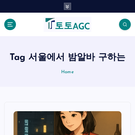
S
k
i
p
t
o
c
o
Tag 서울에서 밤알바 구하는
n
t
Home
e
n
t