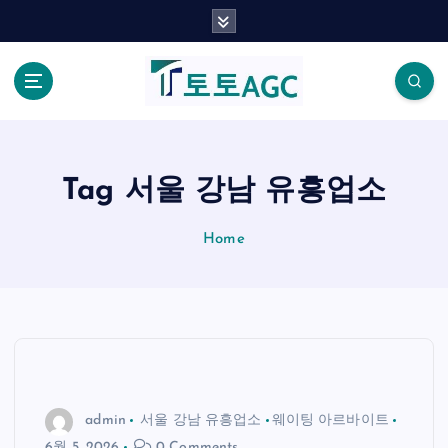
S
k
i
p
t
o
c
o
Tag 서울 강남 유흥업소
n
t
Home
e
n
t
admin
서울 강남 유흥업소
웨이팅 아르바이트
6월 5, 2026
0 Comments