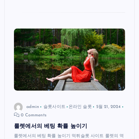
admin
슬롯사이트
온라인 슬롯
5월 21, 2024
0 Comments
룰렛에서의 베팅 확률 높이기
룰렛에서의 베팅 확률 높이기 먹튀슬롯 사이트 룰렛의 역