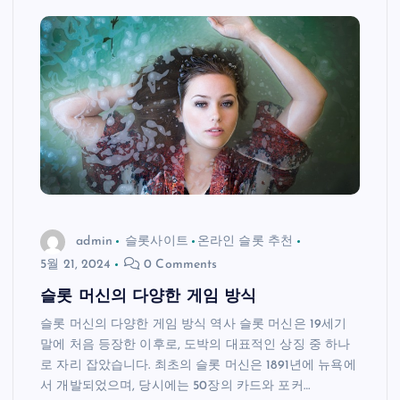
admin
슬롯사이트
온라인 슬롯 추천
5월 21, 2024
0 Comments
슬롯 머신의 다양한 게임 방식
슬롯 머신의 다양한 게임 방식 역사 슬롯 머신은 19세기
말에 처음 등장한 이후로, 도박의 대표적인 상징 중 하나
로 자리 잡았습니다. 최초의 슬롯 머신은 1891년에 뉴욕에
서 개발되었으며, 당시에는 50장의 카드와 포커…