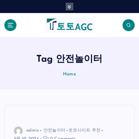
S
k
i
p
t
o
c
o
Tag 안전놀이터
n
t
Home
e
n
t
admin
안전놀이터
토토사이트 추천
5월 10, 2024
0 Comments