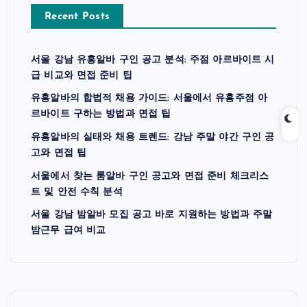
Recent Posts
서울 강남 유흥알바 구인 공고 분석: 주점 아르바이트 시
급 비교와 면접 준비 팁
유흥알바의 합법적 채용 가이드: 서울에서 유흥주점 아
르바이트 구하는 방법과 면접 팁
유흥알바의 실태와 채용 트렌드: 강남 주말 야간 구인 공
고와 면접 팁
서울에서 찾는 룸알바 구인 공고와 면접 준비 체크리스
트 및 안전 수칙 분석
서울 강남 밤알바 모집 공고 바로 지원하는 방법과 주말
밤근무 급여 비교