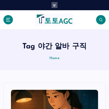
S
k
i
p
t
o
c
o
Tag 야간 알바 구직
n
t
Home
e
n
t