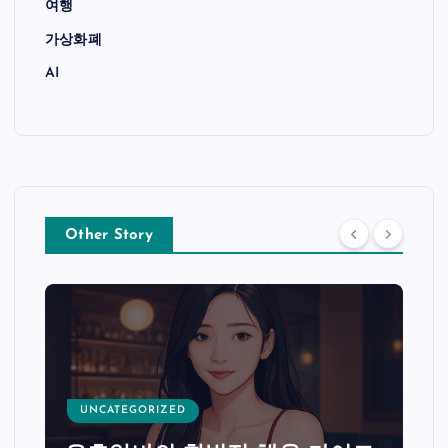
여행
가상화폐
AI
Other Story
UNCATEGORIZED