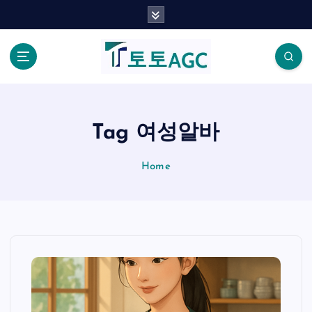
S
k
i
p
t
o
c
o
Tag 여성알바
n
t
Home
e
n
t