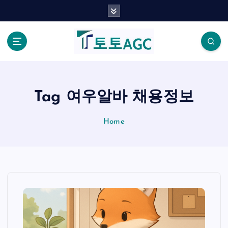
S
k
i
p
t
o
c
o
Tag 여우알바 채용정보
n
t
Home
e
n
t