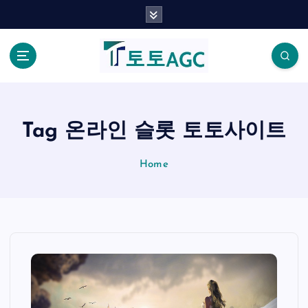
S
k
i
p
t
o
c
o
Tag 온라인 슬롯 토토사이트
n
t
Home
e
n
t