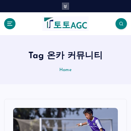
S
k
i
p
t
o
c
o
Tag 온카 커뮤니티
n
t
Home
e
n
t