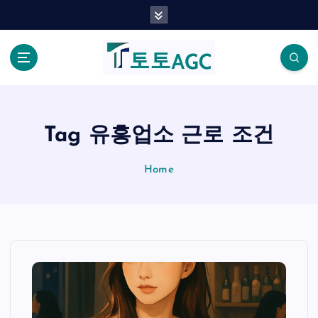
S
k
i
p
t
o
c
o
Tag 유흥업소 근로 조건
n
t
Home
e
n
t