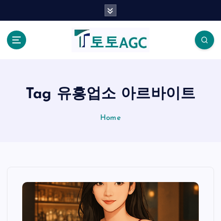
S
k
i
p
t
o
c
o
Tag 유흥업소 아르바이트
n
t
Home
e
n
t