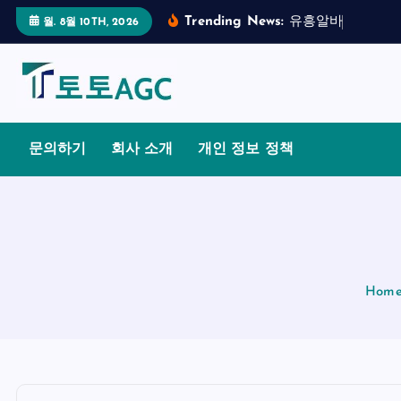
S
Trending News:
유
흥
알
바
의
합
법
월. 8월 10TH, 2026
k
i
p
t
o
문의하기
회사 소개
개인 정보 정책
c
o
n
t
e
n
Hom
t