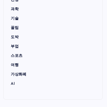
건강
과학
기술
꿀팁
도박
부업
스포츠
여행
가상화폐
AI