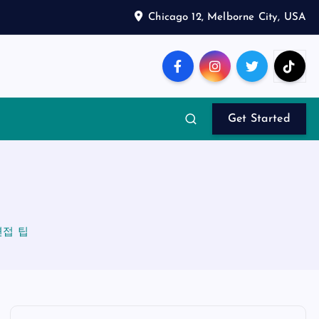
Chicago 12, Melborne City, USA
Get Started
면접 팁