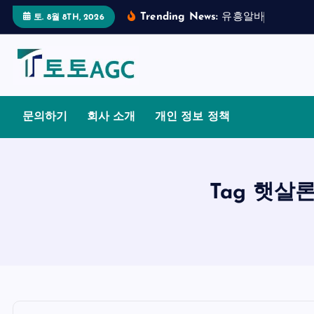
S
Trending News:
유
흥
알
바
의
합
법
적
토. 8월 8TH, 2026
k
i
p
t
o
문의하기
회사 소개
개인 정보 정책
c
o
n
t
Tag 햇살
e
n
t