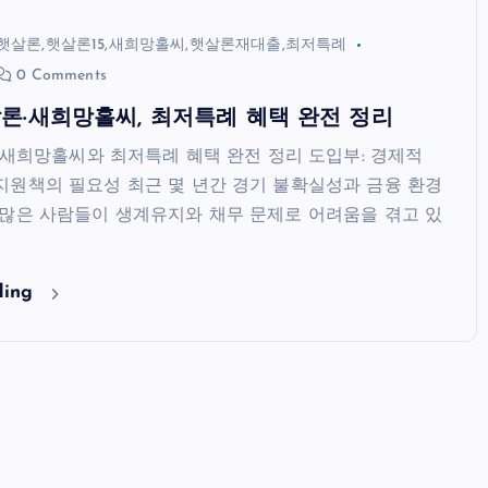
햇살론,햇살론15,새희망홀씨,햇살론재대출,최저특례
0 Comments
살론·새희망홀씨, 최저특례 혜택 완전 정리
론·새희망홀씨와 최저특례 혜택 완전 정리 도입부: 경제적
지원책의 필요성 최근 몇 년간 경기 불확실성과 금융 환경
 많은 사람들이 생계유지와 채무 문제로 어려움을 겪고 있
ding