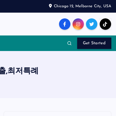
Chicago 12, Melborne City, USA
Get Started
대출,최저특례