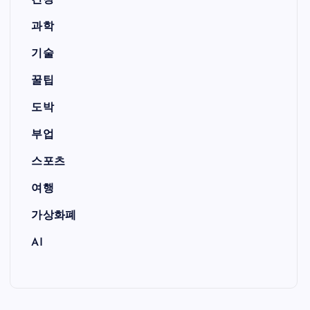
건강
과학
기술
꿀팁
도박
부업
스포츠
여행
가상화폐
AI