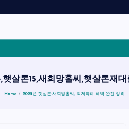
론,햇살론15,새희망홀씨,햇살론재
Home
2025년 햇살론·새희망홀씨, 최저특례 혜택 완전 정리