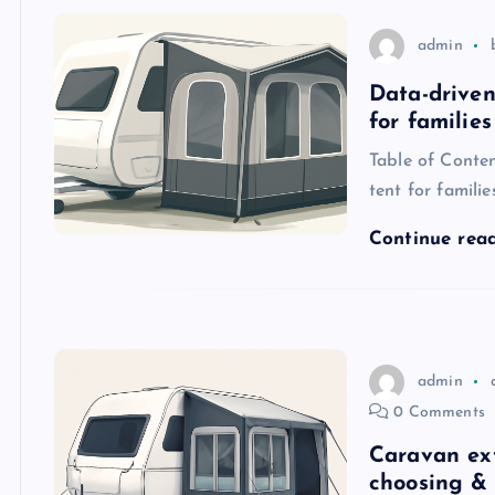
admin
Data-driven
for families
Table of Conten
tent for famili
Continue rea
admin
0 Comments
Caravan ext
choosing & 