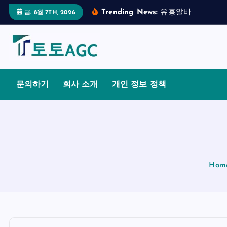
S
Trending News:
유
흥
알
바
의
합
법
적
금. 8월 7TH, 2026
k
i
p
t
o
문의하기
회사 소개
개인 정보 정책
c
o
n
t
e
n
Hom
t