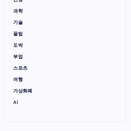
건강
과학
기술
꿀팁
도박
부업
스포츠
여행
가상화폐
AI