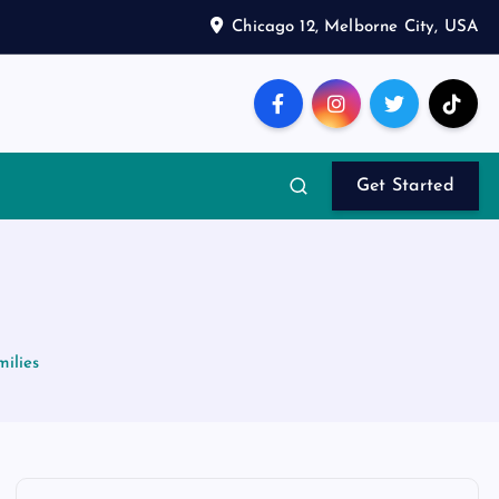
Chicago 12, Melborne City, USA
Get Started
milies