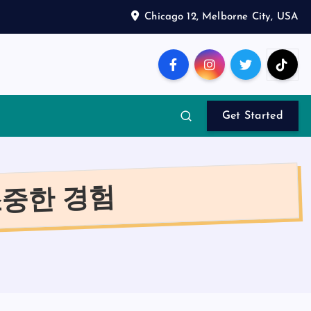
Chicago 12, Melborne City, USA
Get Started
소중한 경험