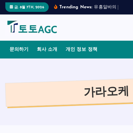
S
Trending News:
유
흥
알
바
의
합
법
적
금. 8월 7TH, 2026
k
i
p
t
o
문의하기
회사 소개
개인 정보 정책
c
o
n
t
가라오케 
e
n
t