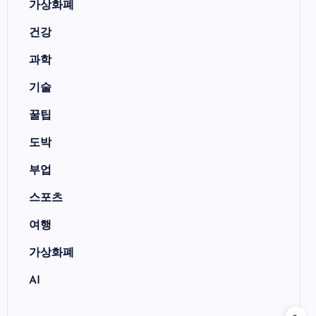
가상화폐
건강
과학
기술
꿀팁
도박
부업
스포츠
여행
가상화폐
AI