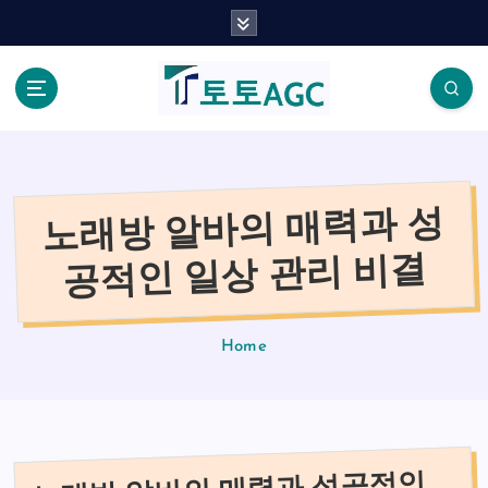
S
k
i
p
t
o
c
o
노래방 알바의 매력과 성
n
t
공적인 일상 관리 비결
e
n
t
Home