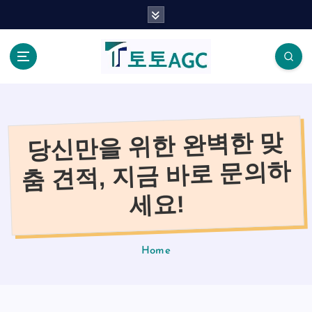
S
k
i
p
t
o
c
o
당신만을 위한 완벽한 맞
n
t
춤 견적, 지금 바로 문의하
e
n
세요!
t
Home