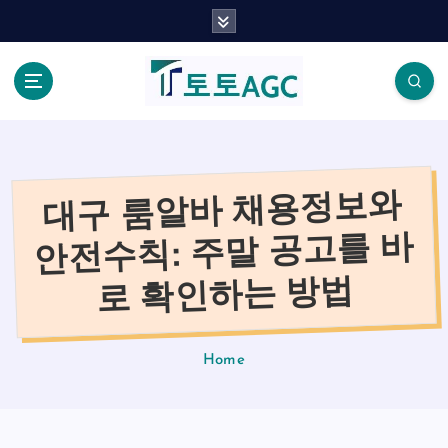
S
k
i
p
t
o
c
o
대구 룸알바 채용정보와
n
t
안전수칙: 주말 공고를 바
e
n
로 확인하는 방법
t
Home