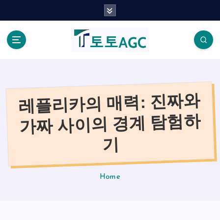
S
k
i
p
t
o
c
o
레플리카의 매력: 진짜와
n
t
가짜 사이의 경계 탐험하
e
n
기
t
Home