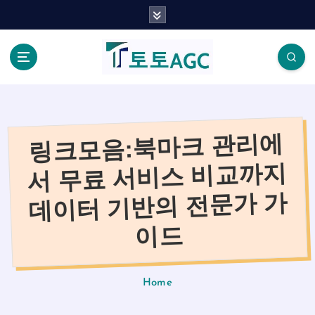
S
k
i
p
t
o
c
o
링크모음:북마크 관리에
n
t
서 무료 서비스 비교까지
e
n
데이터 기반의 전문가 가
t
이드
Home