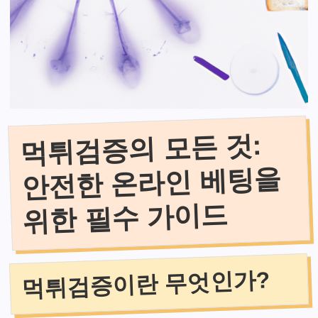
먹튀검증의 모든 것:
안전한 온라인 베팅을
위한 필수 가이드
먹튀검증이란 무엇인가?