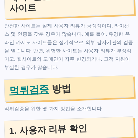
사이트
안전한 사이트는 실제 사용자 리뷰가 긍정적이며, 라이선
스 및 인증을 갖춘 경우가 많습니다. 예를 들어, 유명한 온
라인 카지노 사이트들은 정기적으로 외부 감사기관의 검증
을 받습니다. 반면, 위험한 사이트는 사용자 리뷰가 부정적
이고, 웹사이트의 도메인이 자주 변경되거나, 고객 지원이
부실한 경우가 많습니다.
방법
먹튀검증
먹튀검증을 위한 몇 가지 방법을 소개합니다.
1. 사용자 리뷰 확인