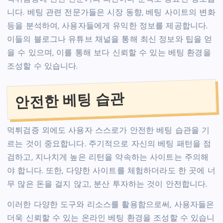
니다. 베팅 관련 전문가들은 시장 동향, 베팅 사이트의 변화
등을 분석하여, 사용자들에게 유익한 정보를 제공합니다.
이들의 블로그나 유튜브 채널을 통해 최신 정보와 팁을 얻
을 수 있으며, 이를 통해 보다 신뢰할 수 있는 베팅 환경을
조성할 수 있습니다.
안전한 베팅 습관
먹튀검증 외에도 사용자 스스로가 안전한 베팅 습관을 기
르는 것이 중요합니다. 주기적으로 자신의 베팅 패턴을 점
검하고, 지나치게 높은 리턴을 약속하는 사이트는 주의해
야 합니다. 또한, 다양한 사이트를 체험하더라도 한 곳에 너
무 많은 돈을 걸지 않고, 분산 투자하는 것이 안전합니다.
이러한 다양한 도구와 리소스를 활용함으로써, 사용자들은
더욱 신뢰할 수 있는 온라인 베팅 환경을 조성할 수 있습니