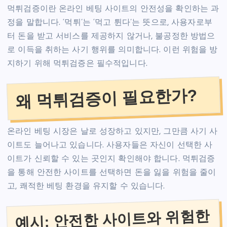
먹튀검증이란 온라인 베팅 사이트의 안전성을 확인하는 과
정을 말합니다. ‘먹튀’는 ‘먹고 튄다’는 뜻으로, 사용자로부
터 돈을 받고 서비스를 제공하지 않거나, 불공정한 방법으
로 이득을 취하는 사기 행위를 의미합니다. 이런 위험을 방
지하기 위해 먹튀검증은 필수적입니다.
왜 먹튀검증이 필요한가?
온라인 베팅 시장은 날로 성장하고 있지만, 그만큼 사기 사
이트도 늘어나고 있습니다. 사용자들은 자신이 선택한 사
이트가 신뢰할 수 있는 곳인지 확인해야 합니다. 먹튀검증
을 통해 안전한 사이트를 선택하면 돈을 잃을 위험을 줄이
고, 쾌적한 베팅 환경을 유지할 수 있습니다.
예시: 안전한 사이트와 위험한