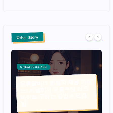
Other Story
UNCATEGORIZED
유흥알바의 합법적 채용 가이
드: 서울에서 유흥주점 아르
바이트 구하는 방법과 면접
팁