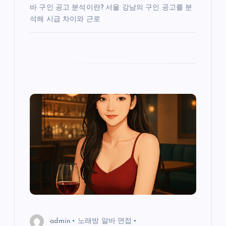
바 구인 공고 분석이란? 서울 강남의 구인 공고를 분
석해 시급 차이와 근로
admin
노래방 알바 면접