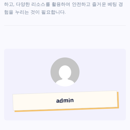
하고, 다양한 리소스를 활용하여 안전하고 즐거운 베팅 경
험을 누리는 것이 필요합니다.
admin