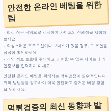
안전한 온라인 베팅을 위한
팁
– 항상 작은 금액으로 시작하여 사이트의 신뢰성을 시험해
보세요.
– 의심스러운 프로모션이나 보너스가 있을 경우, 그 조건을
꼼꼼히 확인하세요.
– 개인 정보 보호에 주의하고, 신뢰할 수 없는 사이트에 개
인정보를 입력하지 마세요.
안전한 온라인 베팅을 위해서는 먹튀검증이 필수적입니다.
위의 방법들을 참고하여 더욱 안전하고 즐거운 베팅 경험
을 누리세요.
먹튀검증의 최신 동향과 발