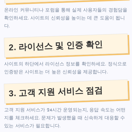
온라인 커뮤니티나 포럼을 통해 실제 사용자들의 경험담을
확인하세요. 사이트의 신뢰성을 높이는 데 큰 도움이 됩니
다.
2. 라이선스 및 인증 확인
사이트의 하단에서 라이선스 정보를 확인하세요. 정식으로
인증받은 사이트는 더 높은 신뢰성을 제공합니다.
3. 고객 지원 서비스 점검
고객 지원 서비스가 24시간 운영되는지, 응답 속도는 어떤
지를 체크하세요. 문제가 발생했을 때 신속하게 대응할 수
있는 서비스가 필요합니다.