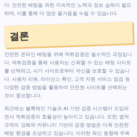
다. 안전한 베팅을 위한 지속적인 노력과 정보 습득이 필요
하며, 이를 통해 더 많은 즐거움을 누릴 수 있습니다.
결론
안전한 온라인 베팅을 위해 먹튀검증은 필수적인 과정입니
다. 먹튀검증을 통해 사용자는 신뢰할 수 있는 베팅 사이트
를 선택하고, 사기 사이트로부터 자신을 보호할 수 있습니
다. 사용자 리뷰, 라이선스 확인, 고객 지원 서비스 점검 등
다양한 검증 방법을 활용하여 안전한 사이트를 선택하는
것이 중요합니다.
최근에는 블록체인 기술과 AI 기반 검증 시스템이 도입되
면서 먹튀검증의 효율성이 높아지고 있습니다. 또한, 법적
규제의 강화와 커뮤니티 기반의 검증 방법은 더욱 안전한
베팅 환경을 조성하고 있습니다. 이러한 최신 동향에 주목