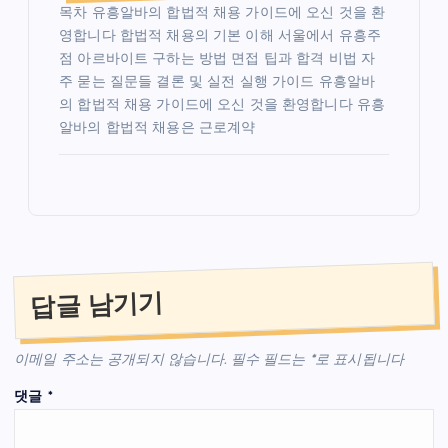
목차 유흥알바의 합법적 채용 가이드에 오신 것을 환
영합니다 합법적 채용의 기본 이해 서울에서 유흥주
점 아르바이트 구하는 방법 면접 팁과 합격 비법 자
주 묻는 질문들 결론 및 실전 실행 가이드 유흥알바
의 합법적 채용 가이드에 오신 것을 환영합니다 유흥
알바의 합법적 채용은 근로계약
답글 남기기
이메일 주소는 공개되지 않습니다.
필수 필드는
*
로 표시됩니다
댓글
*