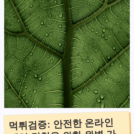
먹튀검증: 안전한 온라인