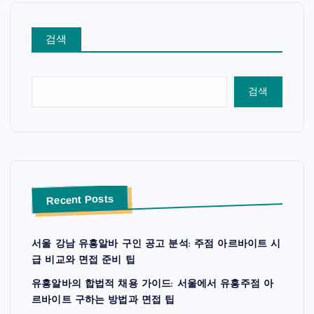
검색
검색
Recent Posts
서울 강남 유흥알바 구인 공고 분석: 주점 아르바이트 시
급 비교와 면접 준비 팁
유흥알바의 합법적 채용 가이드: 서울에서 유흥주점 아
르바이트 구하는 방법과 면접 팁