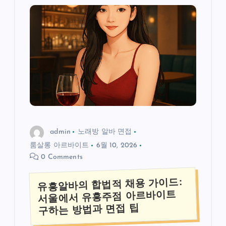
admin
노래방 알바 면접
룸살롱 아르바이트
6월 10, 2026
0 Comments
유흥알바의 합법적 채용 가이드:
서울에서 유흥주점 아르바이트
구하는 방법과 면접 팁