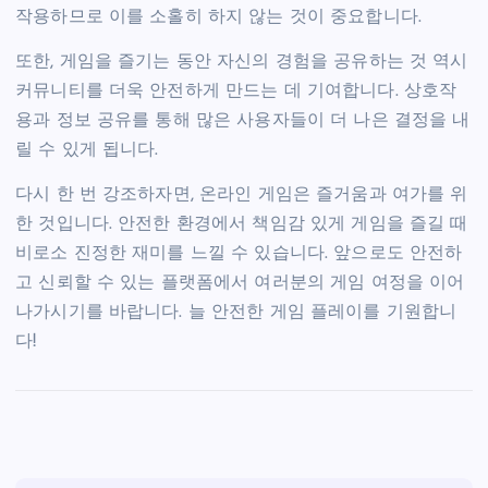
작용하므로 이를 소홀히 하지 않는 것이 중요합니다.
또한, 게임을 즐기는 동안 자신의 경험을 공유하는 것 역시
커뮤니티를 더욱 안전하게 만드는 데 기여합니다. 상호작
용과 정보 공유를 통해 많은 사용자들이 더 나은 결정을 내
릴 수 있게 됩니다.
다시 한 번 강조하자면, 온라인 게임은 즐거움과 여가를 위
한 것입니다. 안전한 환경에서 책임감 있게 게임을 즐길 때
비로소 진정한 재미를 느낄 수 있습니다. 앞으로도 안전하
고 신뢰할 수 있는 플랫폼에서 여러분의 게임 여정을 이어
나가시기를 바랍니다. 늘 안전한 게임 플레이를 기원합니
다!