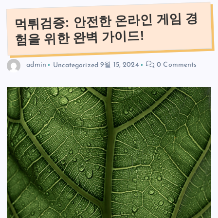
먹튀검증: 안전한 온라인 게임 경
험을 위한 완벽 가이드!
admin
Uncategorized
9월 15, 2024
0 Comments