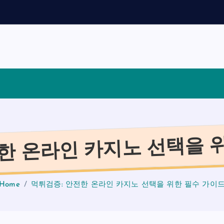
채
용
가
이
한 온라인 카지노 선택을 
Home
먹튀검증: 안전한 온라인 카지노 선택을 위한 필수 가이