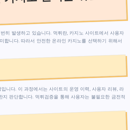
빈번히 발생하고 있습니다. 먹튀란, 카지노 사이트에서 사용자
의미합니다. 따라서 안전한 온라인 카지노를 선택하기 위해서
니다. 이 과정에서는 사이트의 운영 이력, 사용자 리뷰, 라
한지 판단합니다. 먹튀검증을 통해 사용자는 불필요한 금전적