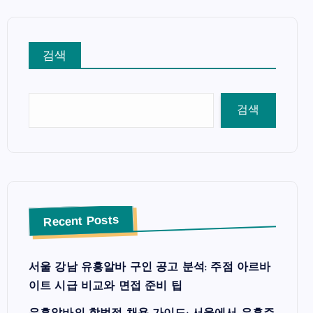
검색
검색
Recent Posts
서울 강남 유흥알바 구인 공고 분석: 주점 아르바
이트 시급 비교와 면접 준비 팁