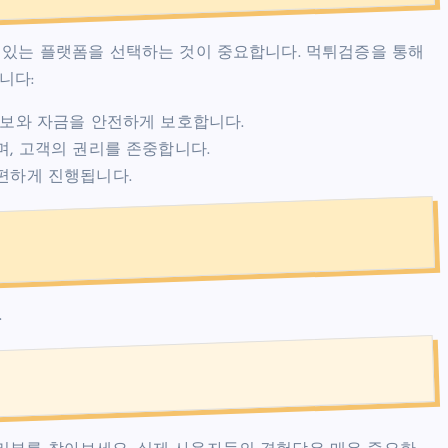
 있는 플랫폼을 선택하는 것이 중요합니다. 먹튀검증을 통해
니다:
정보와 자금을 안전하게 보호합니다.
며, 고객의 권리를 존중합니다.
편하게 진행됩니다.
.