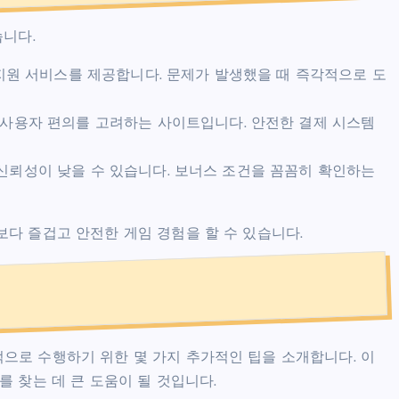
습니다.
객 지원 서비스를 제공합니다. 문제가 발생했을 때 즉각적으로 도
 사용자 편의를 고려하는 사이트입니다. 안전한 결제 시스템
신뢰성이 낮을 수 있습니다. 보너스 조건을 꼼꼼히 확인하는
다 즐겁고 안전한 게임 경험을 할 수 있습니다.
팁
으로 수행하기 위한 몇 가지 추가적인 팁을 소개합니다. 이
 찾는 데 큰 도움이 될 것입니다.