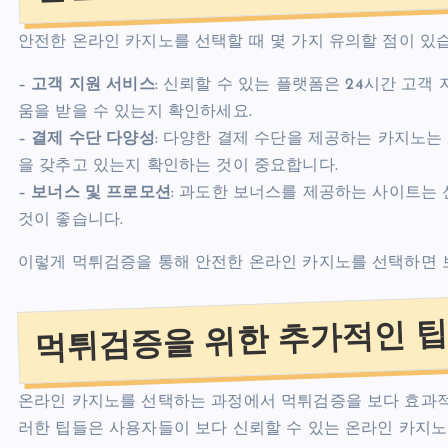
안전한 온라인 카지노를 선택할 때 몇 가지 유의할 점이 있
–
고객 지원 서비스
: 신뢰할 수 있는 플랫폼은 24시간 고
움을 받을 수 있는지 확인하세요.
–
결제 수단 다양성
: 다양한 결제 수단을 제공하는 카지노는
을 갖추고 있는지 확인하는 것이 중요합니다.
–
보너스 및 프로모션
: 과도한 보너스를 제공하는 사이트는 
것이 좋습니다.
이렇게 먹튀검증을 통해 안전한 온라인 카지노를 선택하면 보
먹튀검증을 위한 추가적인 
온라인 카지노를 선택하는 과정에서 먹튀검증을 보다 효과적
러한 팁들은 사용자들이 보다 신뢰할 수 있는 온라인 카지노를