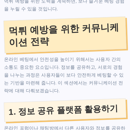
먹튀 예방을 위한 노력을 계속하면, 보다 즐거운 베팅 경험
을 누릴 수 있을 것입니다.
먹튀 예방을 위한 커뮤니케
이션 전략
온라인 베팅에서 안전성을 높이기 위해서는 사용자 간의
소통도 중요한 요소입니다. 정보를 공유하고, 서로의 경험
을 나누는 과정은 사용자들이 보다 안전하게 베팅할 수 있
는 기반을 마련해 줍니다. 이 섹션에서는 커뮤니케이션 전
략에 대해 다뤄보겠습니다.
1. 정보 공유 플랫폼 활용하기
온라인 포럼이나 채팅방에서 다른 사용자와 정보를 공유하