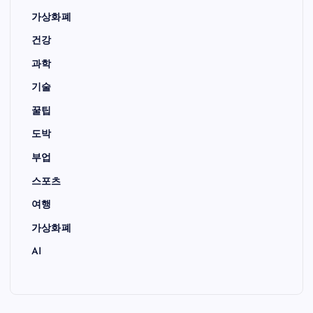
가상화폐
건강
과학
기술
꿀팁
도박
부업
스포츠
여행
가상화폐
AI