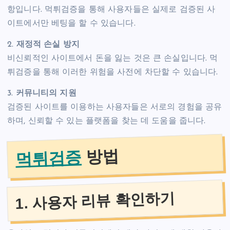
항입니다. 먹튀검증을 통해 사용자들은 실제로 검증된 사
이트에서만 베팅을 할 수 있습니다.
2.
재정적 손실 방지
비신뢰적인 사이트에서 돈을 잃는 것은 큰 손실입니다. 먹
튀검증을 통해 이러한 위험을 사전에 차단할 수 있습니다.
3.
커뮤니티의 지원
검증된 사이트를 이용하는 사용자들은 서로의 경험을 공유
하며, 신뢰할 수 있는 플랫폼을 찾는 데 도움을 줍니다.
방법
먹튀검증
1. 사용자 리뷰 확인하기