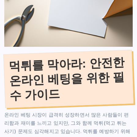
먹튀를 막아라: 안전한
온라인 베팅을 위한 필
수 가이드
온라인 베팅 시장이 급격히 성장하면서 많은 사람들이 편
리함과 재미를 느끼고 있지만, 그와 함께 먹튀(먹고 튀는
사기) 문제도 심각해지고 있습니다. 먹튀를 예방하기 위해