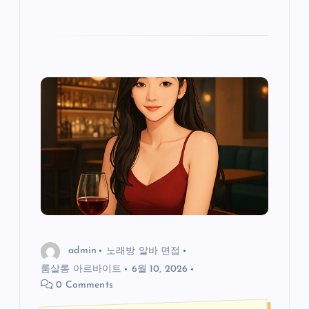
admin
노래방 알바 면접
룸살롱 아르바이트
6월 10, 2026
0 Comments