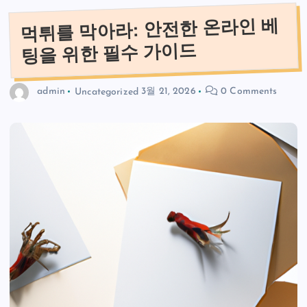
먹튀를 막아라: 안전한 온라인 베
팅을 위한 필수 가이드
admin
Uncategorized
3월 21, 2026
0 Comments