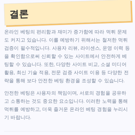
결론
온라인 베팅의 편리함과 재미가 증가함에 따라 먹튀 문제
도 커지고 있습니다. 이를 예방하기 위해서는 철저한 먹튀
검증이 필수적입니다. 사용자 리뷰, 라이센스, 운영 이력 등
을 확인함으로써 신뢰할 수 있는 사이트에서 안전하게 베
팅할 수 있습니다. 또한, 다양한 사이트 비교, 소셜 미디어
활용, 최신 기술 적용, 전문 검증 사이트 이용 등 다양한 전
략을 통해 보다 안전한 베팅 환경을 조성할 수 있습니다.
안전한 베팅은 사용자의 책임이며, 서로의 경험을 공유하
고 소통하는 것도 중요한 요소입니다. 이러한 노력을 통해
먹튀를 예방하고, 더욱 즐거운 온라인 베팅 경험을 누리시
기 바랍니다.