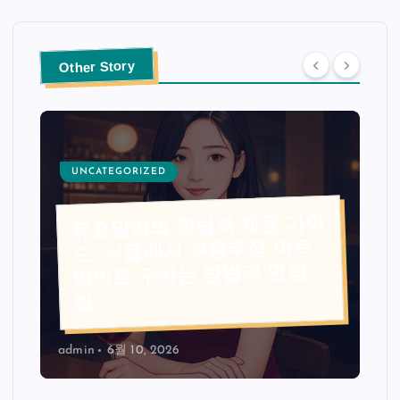
Other Story
UNCATEGORIZED
유흥알바의 합법적 채용 가이
드: 서울에서 유흥주점 아르
바이트 구하는 방법과 면접
팁
admin
6월 10, 2026