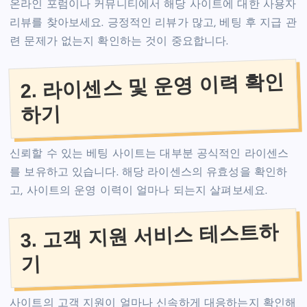
온라인 포럼이나 커뮤니티에서 해당 사이트에 대한 사용자
리뷰를 찾아보세요. 긍정적인 리뷰가 많고, 베팅 후 지급 관
련 문제가 없는지 확인하는 것이 중요합니다.
2. 라이센스 및 운영 이력 확인
하기
신뢰할 수 있는 베팅 사이트는 대부분 공식적인 라이센스
를 보유하고 있습니다. 해당 라이센스의 유효성을 확인하
고, 사이트의 운영 이력이 얼마나 되는지 살펴보세요.
3. 고객 지원 서비스 테스트하
기
사이트의 고객 지원이 얼마나 신속하게 대응하는지 확인해