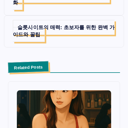
화
색
슬롯사이트의 매력: 초보자를 위한 완벽 가
이드와 꿀팁
Related Posts