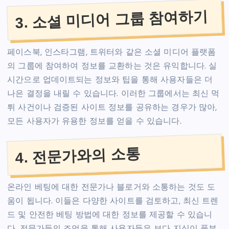
3. 소셜 미디어 그룹 참여하기
페이스북, 인스타그램, 트위터와 같은 소셜 미디어 플랫폼
의 그룹에 참여하여 정보를 교환하는 것은 유익합니다. 실
시간으로 업데이트되는 정보와 팁을 통해 사용자들은 더
나은 결정을 내릴 수 있습니다. 이러한 그룹에서는 최신 먹
튀 사건이나 검증된 사이트 정보를 공유하는 경우가 많아,
모든 사용자가 유용한 정보를 얻을 수 있습니다.
4. 전문가와의 소통
온라인 베팅에 대한 전문가나 블로거와 소통하는 것도 도
움이 됩니다. 이들은 다양한 사이트를 검토하고, 최신 트렌
드 및 안전한 베팅 방법에 대한 정보를 제공할 수 있습니
다. 전문가들의 조언을 통해 사용자들은 보다 지식이 풍부