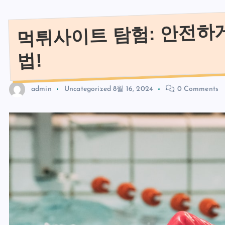
먹튀사이트 탐험: 안전하
법!
admin
Uncategorized
8월 16, 2024
0 Comments