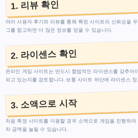
1. 리뷰 확인
여러 사용자 후기와 리뷰를 통해 특정 사이트의 신뢰성을 우
그를 참고하면 더 많은 정보를 얻을 수 있습니다.
2. 라이센스 확인
온라인 게임 사이트는 반드시 합법적인 라이센스를 갖추어야
되고 있는지를 검토합니다. 보통 사이트 하단에 라이센스 정
3. 소액으로 시작
처음 특정 사이트를 이용할 경우 소액으로 게임을 진행하여
차 금액을 늘릴 수 있습니다.