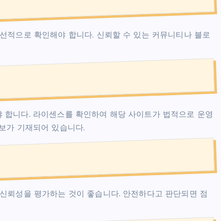
선적으로 확인해야 합니다. 신뢰할 수 있는 커뮤니티나 블로
 합니다. 라이센스를 확인하여 해당 사이트가 법적으로 운영
보가 기재되어 있습니다.
 신뢰성을 평가하는 것이 좋습니다. 안전하다고 판단되면 점