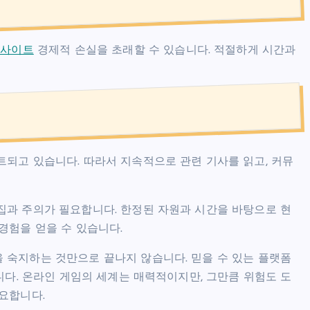
튀사이트
경제적 손실을 초래할 수 있습니다. 적절하게 시간과
되고 있습니다. 따라서 지속적으로 관련 기사를 읽고, 커뮤
집과 주의가 필요합니다. 한정된 자원과 시간을 바탕으로 현
경험을 얻을 수 있습니다.
 숙지하는 것만으로 끝나지 않습니다. 믿을 수 있는 플랫폼
니다. 온라인 게임의 세계는 매력적이지만, 그만큼 위험도 도
요합니다.