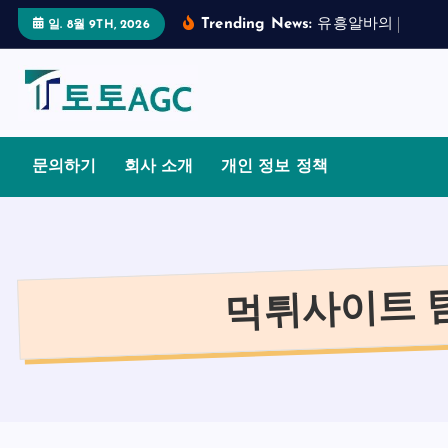
S
Trending News:
유
흥
알
바
의
합
법
적
일. 8월 9TH, 2026
k
i
p
t
o
문의하기
회사 소개
개인 정보 정책
c
o
n
t
먹튀사이트 탐
e
n
t