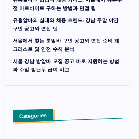
유흥알바의 합법적 채용 가이드: 서울에서 유흥주
점 아르바이트 구하는 방법과 면접 팁
유흥알바의 실태와 채용 트렌드: 강남 주말 야간
구인 공고와 면접 팁
서울에서 찾는 룸알바 구인 공고와 면접 준비 체
크리스트 및 안전 수칙 분석
서울 강남 밤알바 모집 공고 바로 지원하는 방법
과 주말 밤근무 급여 비교
Categories