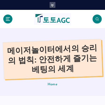
S
k
i
p
t
o
c
o
메이저놀이터에서의 승리
n
t
의 법칙: 안전하게 즐기는
e
n
베팅의 세계
t
Home