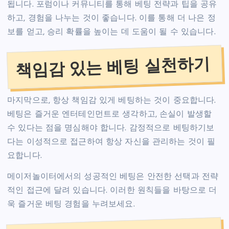
됩니다. 포럼이나 커뮤니티를 통해 베팅 전략과 팁을 공유
하고, 경험을 나누는 것이 좋습니다. 이를 통해 더 나은 정
보를 얻고, 승리 확률을 높이는 데 도움이 될 수 있습니다.
책임감 있는 베팅 실천하기
마지막으로, 항상 책임감 있게 베팅하는 것이 중요합니다.
베팅은 즐거운 엔터테인먼트로 생각하고, 손실이 발생할
수 있다는 점을 명심해야 합니다. 감정적으로 베팅하기보
다는 이성적으로 접근하여 항상 자신을 관리하는 것이 필
요합니다.
메이저놀이터에서의 성공적인 베팅은 안전한 선택과 전략
적인 접근에 달려 있습니다. 이러한 원칙들을 바탕으로 더
욱 즐거운 베팅 경험을 누려보세요.