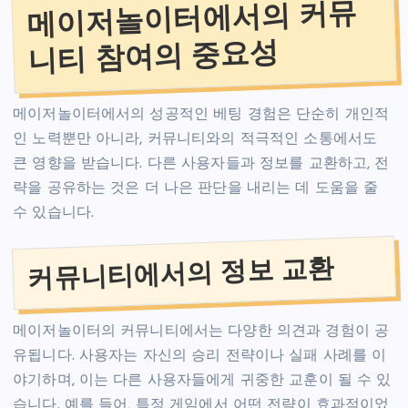
메이저놀이터에서의 커뮤
니티 참여의 중요성
메이저놀이터에서의 성공적인 베팅 경험은 단순히 개인적
인 노력뿐만 아니라, 커뮤니티와의 적극적인 소통에서도
큰 영향을 받습니다. 다른 사용자들과 정보를 교환하고, 전
략을 공유하는 것은 더 나은 판단을 내리는 데 도움을 줄
수 있습니다.
커뮤니티에서의 정보 교환
메이저놀이터의 커뮤니티에서는 다양한 의견과 경험이 공
유됩니다. 사용자는 자신의 승리 전략이나 실패 사례를 이
야기하며, 이는 다른 사용자들에게 귀중한 교훈이 될 수 있
습니다. 예를 들어, 특정 게임에서 어떤 전략이 효과적이었