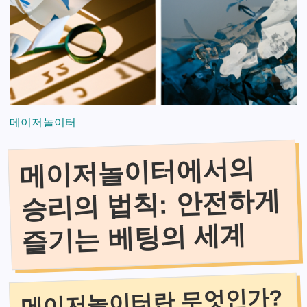
메이저놀이터
메이저놀이터에서의
승리의 법칙: 안전하게
즐기는 베팅의 세계
메이저놀이터란 무엇인가?