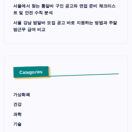
서울에서 찾는 룸알바 구인 공고와 면접 준비 체크리스
트 및 안전 수칙 분석
서울 강남 밤알바 모집 공고 바로 지원하는 방법과 주말
밤근무 급여 비교
Categories
가상화폐
건강
과학
기술