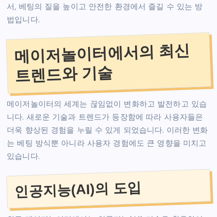
서, 베팅의 질을 높이고 안전한 환경에서 즐길 수 있는 방
법입니다.
메이저놀이터에서의 최신
트렌드와 기술
메이저놀이터의 세계는 끊임없이 변화하고 발전하고 있습
니다. 새로운 기술과 트렌드가 등장함에 따라 사용자들은
더욱 향상된 경험을 누릴 수 있게 되었습니다. 이러한 변화
는 베팅 방식뿐 아니라 사용자 경험에도 큰 영향을 미치고
있습니다.
인공지능(AI)의 도입