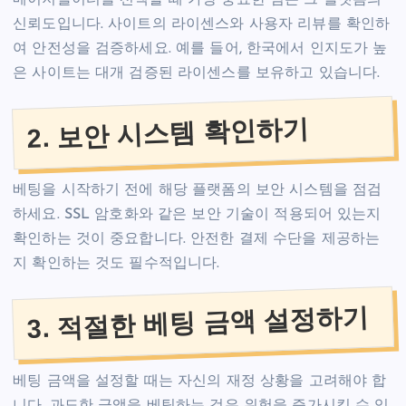
메이저놀이터를 선택할 때 가장 중요한 점은 그 플랫폼의
신뢰도입니다. 사이트의 라이센스와 사용자 리뷰를 확인하
여 안전성을 검증하세요. 예를 들어, 한국에서 인지도가 높
은 사이트는 대개 검증된 라이센스를 보유하고 있습니다.
2. 보안 시스템 확인하기
베팅을 시작하기 전에 해당 플랫폼의 보안 시스템을 점검
하세요. SSL 암호화와 같은 보안 기술이 적용되어 있는지
확인하는 것이 중요합니다. 안전한 결제 수단을 제공하는
지 확인하는 것도 필수적입니다.
3. 적절한 베팅 금액 설정하기
베팅 금액을 설정할 때는 자신의 재정 상황을 고려해야 합
니다. 과도한 금액을 베팅하는 것은 위험을 증가시킬 수 있