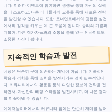
니다. 이러한 이벤트에 참여하면 경쟁을 통해 자신의 실력
을 테스트하고, 다른 베터들과의 교류를 통해 새로운 전략
을 발견할 수 있습니다. 또한, 토너먼트에서의 경험은 실전
에서의 감각을 키우는 데 큰 도움이 됩니다. 승리의 기쁨과
더불어, 다른 참가자들과의 소통을 통해 얻는 인사이트도
소중한 자산이 됩니다.
지속적인 학습과 발전
베팅은 단순히 운에 의존하는 게임이 아닙니다. 지속적인
학습과 경험을 통해 실력을 발전시키는 것이 필수적입니
다. 커뮤니티에서의 활동을 통해 다양한 정보와 전략을 접
하면서, 자신만의 베팅 스타일을 발전시키고, 더 나은 결과
를 이끌어낼 수 있습니다.
메이저놀이터에서의 커뮤니티 참여는 단순히 재미를 넘어