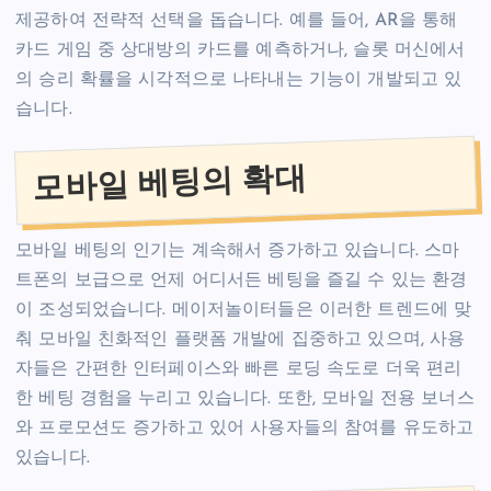
제공하여 전략적 선택을 돕습니다. 예를 들어, AR을 통해
카드 게임 중 상대방의 카드를 예측하거나, 슬롯 머신에서
의 승리 확률을 시각적으로 나타내는 기능이 개발되고 있
습니다.
모바일 베팅의 확대
모바일 베팅의 인기는 계속해서 증가하고 있습니다. 스마
트폰의 보급으로 언제 어디서든 베팅을 즐길 수 있는 환경
이 조성되었습니다. 메이저놀이터들은 이러한 트렌드에 맞
춰 모바일 친화적인 플랫폼 개발에 집중하고 있으며, 사용
자들은 간편한 인터페이스와 빠른 로딩 속도로 더욱 편리
한 베팅 경험을 누리고 있습니다. 또한, 모바일 전용 보너스
와 프로모션도 증가하고 있어 사용자들의 참여를 유도하고
있습니다.