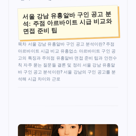
서울 강남 유흥알바 구인 공고 분
석: 주점 아르바이트 시급 비교와
면접 준비 팁
목차 서울 강남 유흥알바 구인 공고 분석이란? 주점
아르바이트 시급 비교 유흥업소 아르바이트 구인 공
고의 특징과 주의점 유흥알바 면접 준비 팁과 안전수
칙 자주 묻는 질문들 결론 및 정리 서울 강남 유흥알
바 구인 공고 분석이란? 서울 강남의 구인 공고를 분
석해 시급 차이와 근로