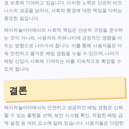
경 보호에 기여하고 있습니다. 이러한 노력은 단순히 비즈
니스의 성공을 넘어서, 사회와 환경에 대한 책임을 다하는
중요한 일입니다.
메이저놀이터에서의 사회적 책임은 단순히 규정을 준수하
는 것이 아니라, 사용자와 커뮤니티에 긍정적인 영향을 미
치는 방향으로 나아가야 합니다. 이를 통해 사용자들은 더
욱 안전하고 즐거운 베팅 경험을 누릴 수 있으며, 나아가
베팅 산업이 사회에 기여하는 바를 지속적으로 확장할 수
있게 됩니다.
결론
메이저놀이터에서의 안전하고 성공적인 베팅 경험은 신뢰
할 수 있는 플랫폼 선택, 보안 시스템 확인, 적절한 베팅 금
액 설정 등 여러 요소에 달려 있습니다. 사용자들은 다양한