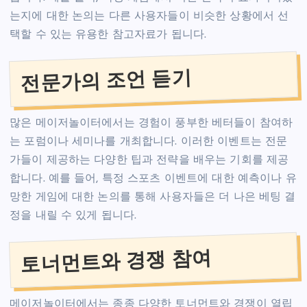
는지에 대한 논의는 다른 사용자들이 비슷한 상황에서 선
택할 수 있는 유용한 참고자료가 됩니다.
전문가의 조언 듣기
많은 메이저놀이터에서는 경험이 풍부한 베터들이 참여하
는 포럼이나 세미나를 개최합니다. 이러한 이벤트는 전문
가들이 제공하는 다양한 팁과 전략을 배우는 기회를 제공
합니다. 예를 들어, 특정 스포츠 이벤트에 대한 예측이나 유
망한 게임에 대한 논의를 통해 사용자들은 더 나은 베팅 결
정을 내릴 수 있게 됩니다.
토너먼트와 경쟁 참여
메이저놀이터에서는 종종 다양한 토너먼트와 경쟁이 열립