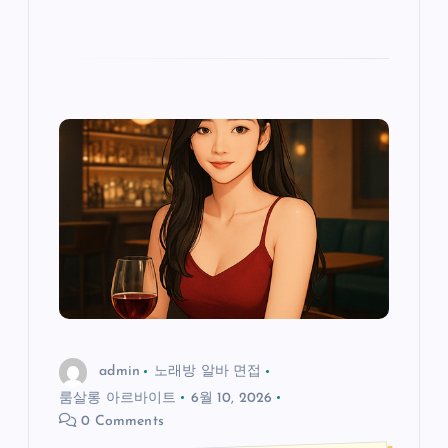
admin
노래방 알바 면접
룸살롱 아르바이트
6월 10, 2026
0 Comments