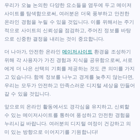
우리가 오늘 논의한 다양한 요소들을 염두에 두고 메이저
사이트를 탐색함으로써, 여러분은 더욱 풍부하고 안전한
온라인 경험을 누릴 수 있을 것입니다. 이를 위해서는 주기
적으로 사이트의 신뢰성을 점검하고, 주어진 정보를 바탕
으로 신중한 결정을 내리는 것이 중요합니다.
더 나아가, 안전한 온라인
메이저사이트
환경을 조성하기
위해 각 사용자가 가진 경험과 지식을 공유함으로써, 서로
에게 더 나은 선택의 기회를 제공하는 것도 큰 의미를 가지
고 있습니다. 함께 정보를 나누고 경계를 늦추지 않는다면,
우리는 모두가 안전하고 만족스러운 디지털 세상을 만들어
갈 수 있을 것입니다.
앞으로의 온라인 활동에서도 경각심을 유지하고, 신뢰할
수 있는 메이저사이트를 통하여 풍성하고 안전한 경험을
누리시길 바랍니다. 여러분의 디지털 여정이 건강하고 의
미 있는 방향으로 이어지기를 기원합니다!