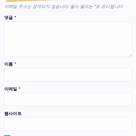
이메일 주소는 공개되지 않습니다.
필수 필드는
*
로 표시됩니다
댓글
*
이름
*
이메일
*
웹사이트