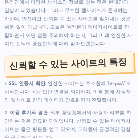
온라인에서 다양한 서비스와 정보를 찾는 것은 현대인의
일상이 되었습니다. 그러나 무수한 웹사이트가 존재하는
가운데, 안전하고 신뢰할 수 있는 사이트를 찾아내는 것은
쉬운 일이 아닙니다. 오늘은 여러분이 메이저사이트를 탐
험하면서 어떤 점을 주의해야 하는지, 그리고 왜 안전한 사
이트 선택이 중요한지에 대해 알아보겠습니다.
신뢰할 수 있는 사이트의 특징
1.
SSL 인증서 확인
: 안전한 사이트는 주소창에 ‘https://’로
시작합니다. ‘s’는 보안 연결을 의미하며, 이를 통해 사용자
와 웹사이트 간의 데이터가 암호화되어 전달됩니다.
2.
이용 후기와 평판
: 외부 플랫폼에서의 사용자 리뷰를 확
인하는 것은 중요한 단계입니다. 신뢰할 수 있는 메이저사
이트는 좋은 평판을 얻고 있으며, 고객들이 긍정적인 경험