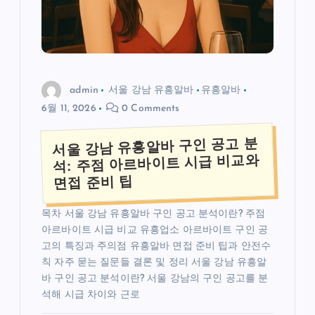
admin
서울 강남 유흥알바
유흥알바
6월 11, 2026
0 Comments
서울 강남 유흥알바 구인 공고 분
석: 주점 아르바이트 시급 비교와
면접 준비 팁
목차 서울 강남 유흥알바 구인 공고 분석이란? 주점
아르바이트 시급 비교 유흥업소 아르바이트 구인 공
고의 특징과 주의점 유흥알바 면접 준비 팁과 안전수
칙 자주 묻는 질문들 결론 및 정리 서울 강남 유흥알
바 구인 공고 분석이란? 서울 강남의 구인 공고를 분
석해 시급 차이와 근로