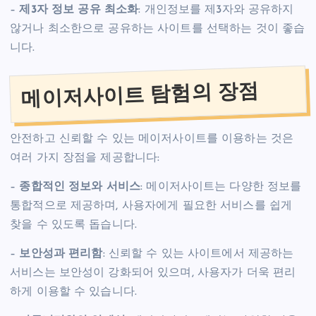
–
제3자 정보 공유 최소화
: 개인정보를 제3자와 공유하지
않거나 최소한으로 공유하는 사이트를 선택하는 것이 좋습
니다.
메이저사이트 탐험의 장점
안전하고 신뢰할 수 있는 메이저사이트를 이용하는 것은
여러 가지 장점을 제공합니다:
–
종합적인 정보와 서비스
: 메이저사이트는 다양한 정보를
통합적으로 제공하며, 사용자에게 필요한 서비스를 쉽게
찾을 수 있도록 돕습니다.
–
보안성과 편리함
: 신뢰할 수 있는 사이트에서 제공하는
서비스는 보안성이 강화되어 있으며, 사용자가 더욱 편리
하게 이용할 수 있습니다.