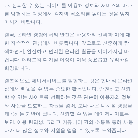
다. 신뢰할 수 있는 사이트를 이용해 정보와 서비스의 바다
를 탐험하는 과정에서 각자의 목소리를 높이는 것을 잊지
마시기 바랍니다.
결국, 온라인 경험에서의 안전은 사용자의 선택과 이에 대
한 지속적인 관심에서 비롯됩니다. 앞으로도 신중하게 탐
색하면서, 안전하고 편리한 온라인 활동을 이어가시길 바
랍니다. 여러분의 디지털 여정이 더욱 풍요롭고 유익하길
희망합니다.
결론적으로, 메이저사이트를 탐험하는 것은 현대의 온라인
삶에서 빼놓을 수 없는 중요한 활동입니다. 안전하고 신뢰
할 수 있는 사이트를 선택하는 것은 단순히 이용자의 정보
와 자산을 보호하는 차원을 넘어, 보다 나은 디지털 경험을
제공하는 기반이 됩니다. 신뢰할 수 있는 메이저사이트는
보안, 이용 편의성, 그리고 커뮤니티 간의 소통을 통해 사용
자가 더 많은 정보와 자원을 얻을 수 있도록 도와줍니다.