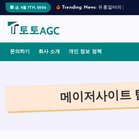
S
Trending News:
유
흥
알
바
의
합
법
적
금. 8월 7TH, 2026
k
i
p
t
o
문의하기
회사 소개
개인 정보 정책
c
o
n
t
메이저사이트 
e
n
t