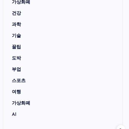
가상화폐
건강
과학
기술
꿀팁
도박
부업
스포츠
여행
가상화폐
AI