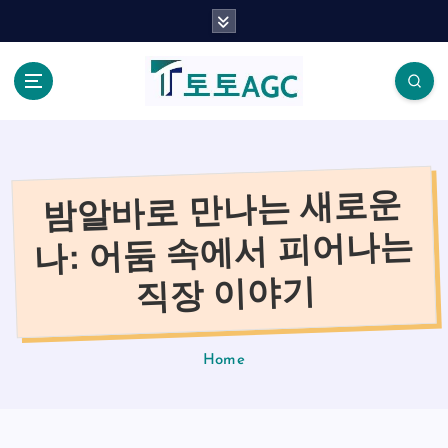
S
k
i
p
t
o
c
o
밤알바로 만나는 새로운
n
t
나: 어둠 속에서 피어나는
e
n
직장 이야기
t
Home