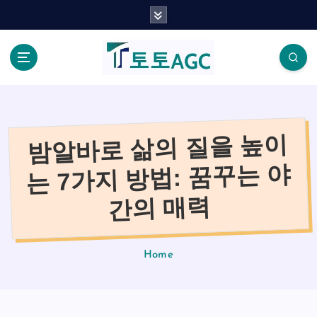
S
k
i
p
t
o
c
o
밤알바로 삶의 질을 높이
n
t
는 7가지 방법: 꿈꾸는 야
e
n
간의 매력
t
Home