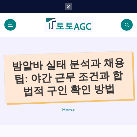
S
k
i
p
t
o
c
o
밤알바 실태 분석과 채용
n
t
팁: 야간 근무 조건과 합
e
n
법적 구인 확인 방법
t
Home