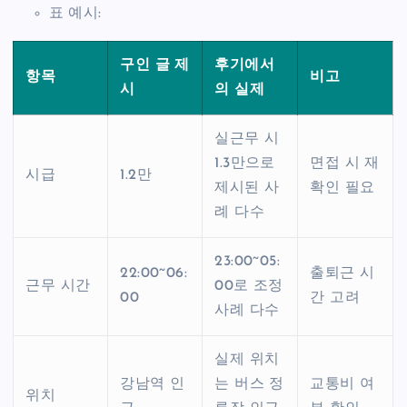
표 예시:
구인 글 제
후기에서
항목
비고
시
의 실제
실근무 시
1.3만으로
면접 시 재
시급
1.2만
제시된 사
확인 필요
례 다수
23:00~05:
22:00~06:
출퇴근 시
근무 시간
00로 조정
00
간 고려
사례 다수
실제 위치
강남역 인
는 버스 정
교통비 여
위치