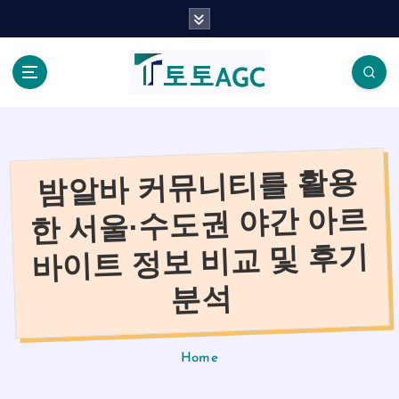
S
k
i
p
t
o
c
o
밤알바 커뮤니티를 활용
n
t
한 서울·수도권 야간 아르
e
n
바이트 정보 비교 및 후기
t
분석
Home