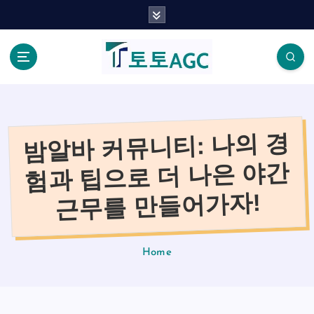
S
k
i
p
t
o
c
o
밤알바 커뮤니티: 나의 경
n
t
험과 팁으로 더 나은 야간
e
n
근무를 만들어가자!
t
Home