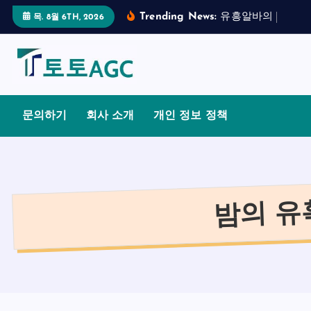
S
Trending News:
유
흥
알
바
의
합
법
적
목. 8월 6TH, 2026
k
i
p
t
o
문의하기
회사 소개
개인 정보 정책
c
o
n
t
밤의 유
e
n
t