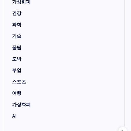
가상화폐
건강
과학
기술
꿀팁
도박
부업
스포츠
여행
가상화폐
AI