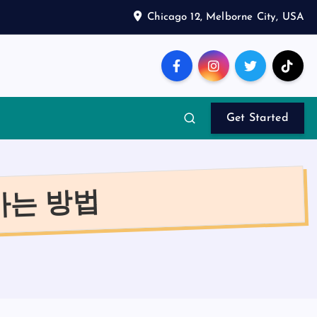
Chicago 12, Melborne City, USA
Get Started
가는 방법