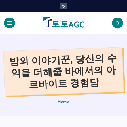
S
k
i
p
t
o
c
o
밤의 이야기꾼, 당신의 수
n
t
익을 더해줄 바에서의 아
e
n
르바이트 경험담
t
Home