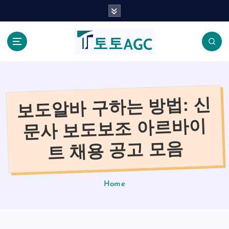
S
k
i
p
t
o
c
o
보도알바 구하는 방법: 신
n
t
문사 보도보조 아르바이
e
n
트 채용 공고 모음
t
Home