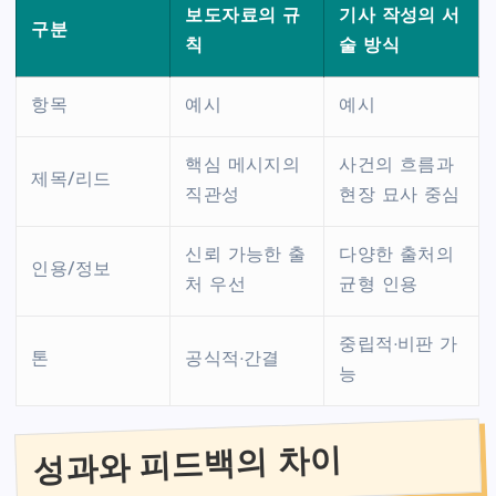
보도자료의 규
기사 작성의 서
구분
칙
술 방식
항목
예시
예시
핵심 메시지의
사건의 흐름과
제목/리드
직관성
현장 묘사 중심
신뢰 가능한 출
다양한 출처의
인용/정보
처 우선
균형 인용
중립적·비판 가
톤
공식적·간결
능
성과와 피드백의 차이