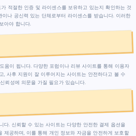
트가 적절한 인증 및 라이센스를 보유하고 있는지 확인하는 것
관이나 공신력 있는 단체로부터 라이센스를 받습니다. 이러한
보아야 합니다.
도움이 됩니다. 다양한 포럼이나 리뷰 사이트를 통해 이용자
고, 사후 지원이 잘 이루어지는 사이트는 안전하다고 볼 수
 신뢰성에 의문을 가질 필요가 있습니다.
니다. 신뢰할 수 있는 사이트는 다양한 안전한 결제 옵션을
법을 제공하며, 이를 통해 개인 정보와 자금을 안전하게 보호할