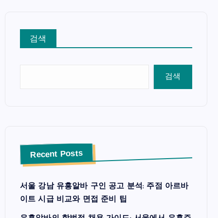
검색
검색
Recent Posts
서울 강남 유흥알바 구인 공고 분석: 주점 아르바
이트 시급 비교와 면접 준비 팁