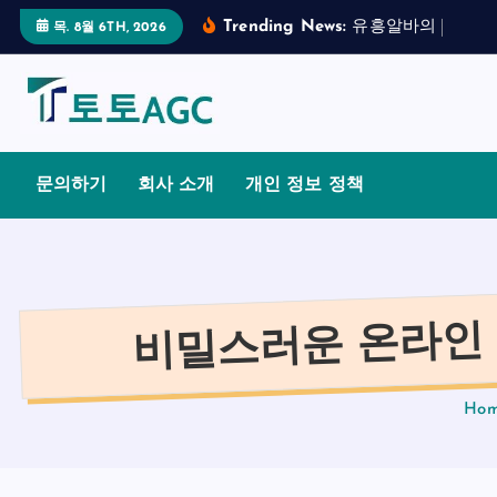
S
Trending News:
유
흥
알
바
의
합
법
적
목. 8월 6TH, 2026
k
i
p
t
o
문의하기
회사 소개
개인 정보 정책
c
o
n
t
비밀스러운 온라인 
e
n
t
Ho