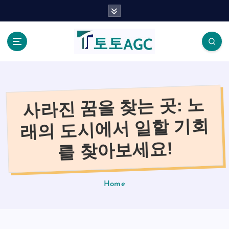
S
k
i
p
t
o
c
o
사라진 꿈을 찾는 곳: 노
n
t
래의 도시에서 일할 기회
e
n
를 찾아보세요!
t
Home