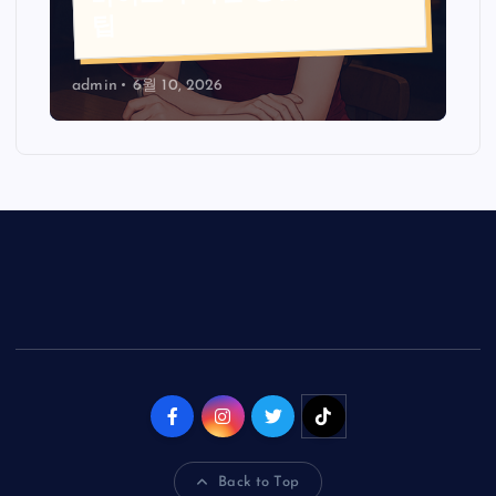
팁
admin
6월 10, 2026
Back to Top