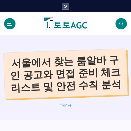
S
k
i
p
t
o
c
o
서울에서 찾는 룸알바 구
n
t
인 공고와 면접 준비 체크
e
n
리스트 및 안전 수칙 분석
t
Home