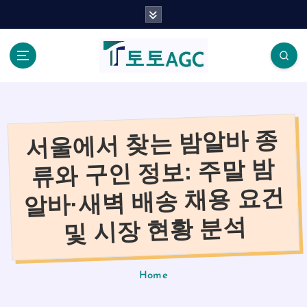
S
k
i
p
t
o
c
o
서울에서 찾는 밤알바 종
n
t
류와 구인 정보: 주말 밤
e
n
알바·새벽 배송 채용 요건
t
및 시장 현황 분석
Home