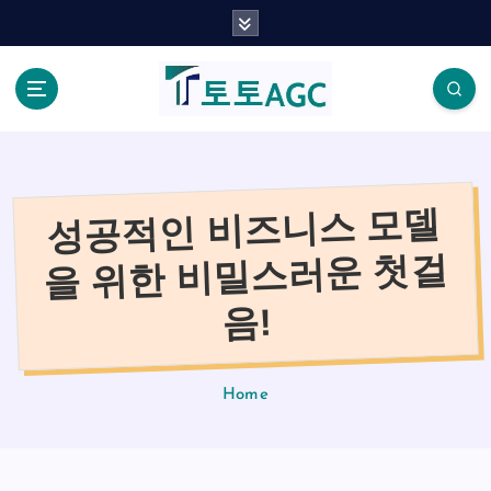
S
k
i
p
t
o
c
o
성공적인 비즈니스 모델
n
t
을 위한 비밀스러운 첫걸
e
n
음!
t
Home