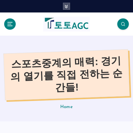
S
k
i
p
t
o
c
o
스포츠중계의 매력: 경기
n
t
의 열기를 직접 전하는 순
e
n
간들!
t
Home