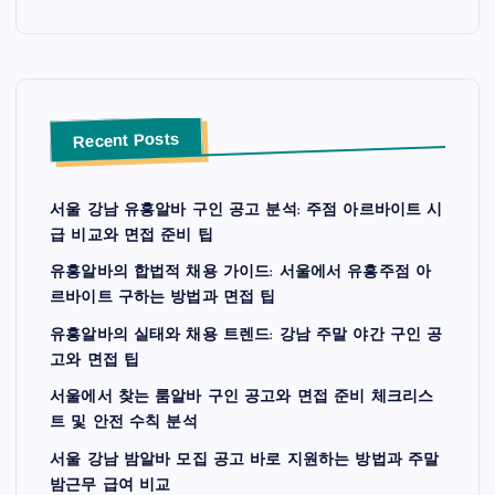
Recent Posts
서울 강남 유흥알바 구인 공고 분석: 주점 아르바이트 시
급 비교와 면접 준비 팁
유흥알바의 합법적 채용 가이드: 서울에서 유흥주점 아
르바이트 구하는 방법과 면접 팁
유흥알바의 실태와 채용 트렌드: 강남 주말 야간 구인 공
고와 면접 팁
서울에서 찾는 룸알바 구인 공고와 면접 준비 체크리스
트 및 안전 수칙 분석
서울 강남 밤알바 모집 공고 바로 지원하는 방법과 주말
밤근무 급여 비교