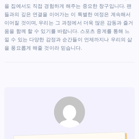
을 집에서도 직접 경험하게 해주는 중요한 창구입니다. 팬
들과의 깊은 연결을 이어가는 이 특별한 여정은 계속해서
이어질 것이며, 우리는 그 과정에서 더욱 많은 감동과 즐거
움을 함께 할 수 있기를 바랍니다. 스포츠 중계를 통해 느
낄 수 있는 다양한 감정과 순간들이 언제까지나 우리의 삶
을 풍요롭게 해줄 것이라 믿습니다.