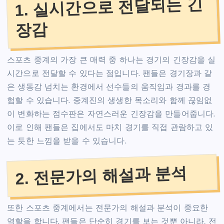
1. 실시간으로 전달되는 긴
장감
스포츠 중계의 가장 큰 매력 중 하나는 경기의 긴장감을 실
시간으로 전달할 수 있다는 점입니다. 팬들은 경기장과 같
은 생동감 넘치는 환경에서 선수들의 움직임과 경과를 경
험할 수 있습니다. 중계진의 생생한 목소리와 함께 끊임없
이 변화하는 점수판은 자연스러운 긴장감을 만들어줍니다.
이로 인해 팬들은 집에서도 마치 경기를 직접 관람하고 있
는 듯한 느낌을 받을 수 있습니다.
2. 전문가의 해설과 분석
또한 스포츠 중계에서는 전문가의 해설과 분석이 중요한
역할을 합니다. 팬들은 단순히 경기를 보는 것뿐 아니라, 전