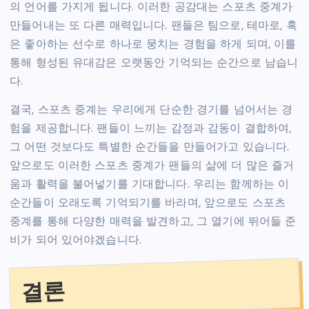
의 언어를 가지게 됩니다. 이러한 공감대는 스포츠 중계가
만들어내는 또 다른 매력입니다. 팬들은 팀으로, 테마로, 혹
은 좋아하는 선수로 하나로 뭉치는 경험을 하게 되며, 이를
통해 형성된 유대감은 오랫동안 기억되는 순간으로 남습니
다.
결국, 스포츠 중계는 우리에게 단순한 경기를 넘어서는 경
험을 제공합니다. 팬들이 느끼는 감정과 감동이 결합하여,
그 어떤 것보다도 특별한 순간들을 만들어가고 있습니다.
앞으로도 이러한 스포츠 중계가 팬들의 삶에 더 많은 즐거
움과 활력을 불어넣기를 기대합니다. 우리는 함께하는 이
순간들이 오래도록 기억되기를 바라며, 앞으로도 스포츠
중계를 통해 다양한 매력을 발견하고, 그 열기에 뛰어들 준
비가 되어 있어야겠습니다.
결론