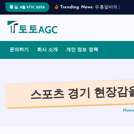
S
Trending News:
유
흥
알
바
의
합
법
적
일. 8월 9TH, 2026
k
i
p
t
o
문의하기
회사 소개
개인 정보 정책
c
o
n
t
스포츠 경기 현장감을
e
n
t
Hom