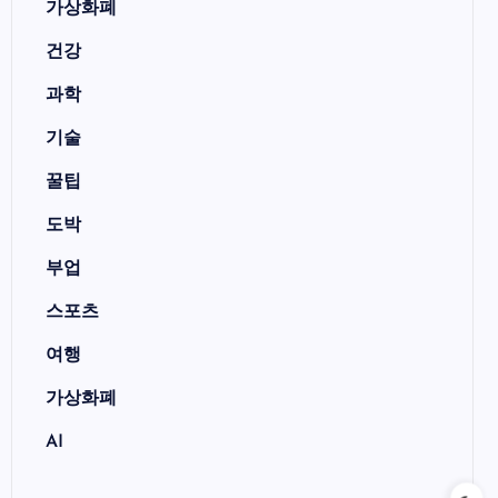
가상화폐
건강
과학
기술
꿀팁
도박
부업
스포츠
여행
가상화폐
AI