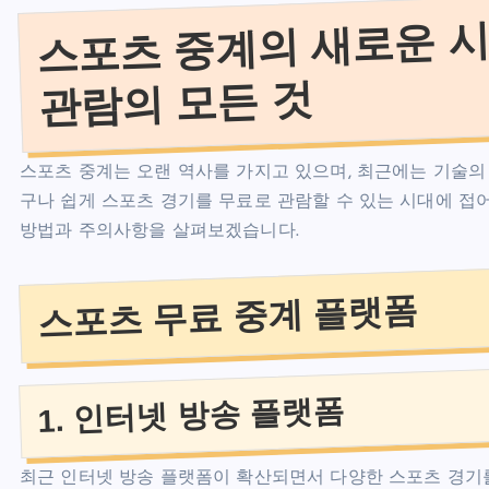
스포츠 중계의 새로운 시
관람의 모든 것
스포츠 중계는 오랜 역사를 가지고 있으며, 최근에는 기술의
구나 쉽게 스포츠 경기를 무료로 관람할 수 있는 시대에 접
방법과 주의사항을 살펴보겠습니다.
스포츠 무료 중계 플랫폼
1. 인터넷 방송 플랫폼
최근 인터넷 방송 플랫폼이 확산되면서 다양한 스포츠 경기