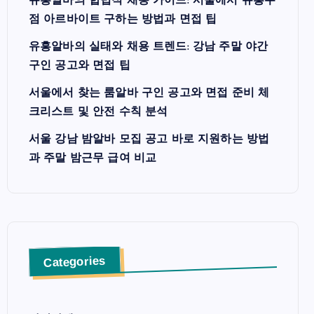
유흥알바의 합법적 채용 가이드: 서울에서 유흥주
점 아르바이트 구하는 방법과 면접 팁
유흥알바의 실태와 채용 트렌드: 강남 주말 야간
구인 공고와 면접 팁
서울에서 찾는 룸알바 구인 공고와 면접 준비 체
크리스트 및 안전 수칙 분석
서울 강남 밤알바 모집 공고 바로 지원하는 방법
과 주말 밤근무 급여 비교
Categories