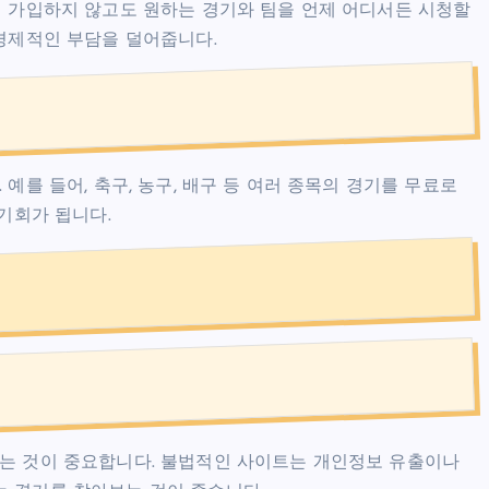
에 가입하지 않고도 원하는 경기와 팀을 언제 어디서든 시청할
 경제적인 부담을 덜어줍니다.
예를 들어, 축구, 농구, 배구 등 여러 종목의 경기를 무료로
 기회가 됩니다.
하는 것이 중요합니다. 불법적인 사이트는 개인정보 유출이나