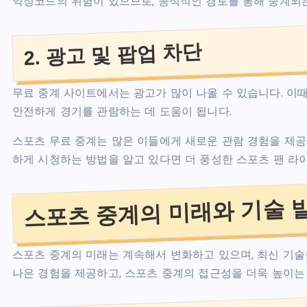
악성코드의 위험이 있으므로, 공식적인 경로를 통해 중계되
2. 광고 및 팝업 차단
무료 중계 사이트에서는 광고가 많이 나올 수 있습니다. 이
안전하게 경기를 관람하는 데 도움이 됩니다.
스포츠 무료 중계는 많은 이들에게 새로운 관람 경험을 제공
하게 시청하는 방법을 알고 있다면 더 풍성한 스포츠 팬 라이
스포츠 중계의 미래와 기술 
스포츠 중계의 미래는 계속해서 변화하고 있으며, 최신 기술
나은 경험을 제공하고, 스포츠 중계의 접근성을 더욱 높이는