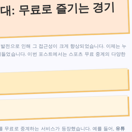
대: 무료로 즐기는 경기
 발전으로 인해 그 접근성이 크게 향상되었습니다. 이제는 누
어들었습니다. 이번 포스트에서는 스포츠 무료 중계의 다양한
를 무료로 중계하는 서비스가 등장했습니다. 예를 들어,
유튜